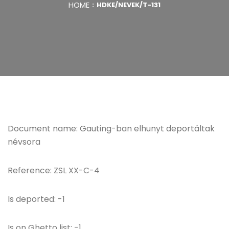
HOME
HDKE/NEVEK/T-131
Document name: Gauting-ban elhunyt deportáltak
névsora
Reference: ZSL XX-C-4
Is deported: -1
Is on Ghetto list: -1