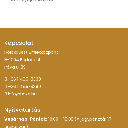
Kapcsolat
Holokauszt Emlékközpont
H-1094 Budapest
Páva u. 39.
+36 1 455-3333
+36 1 455-3399
info@hdke.hu
Nyitvatartás
Vasárnap-Péntek:
10:00 – 18:00 (A jegypénztár 17
órakor zár.)