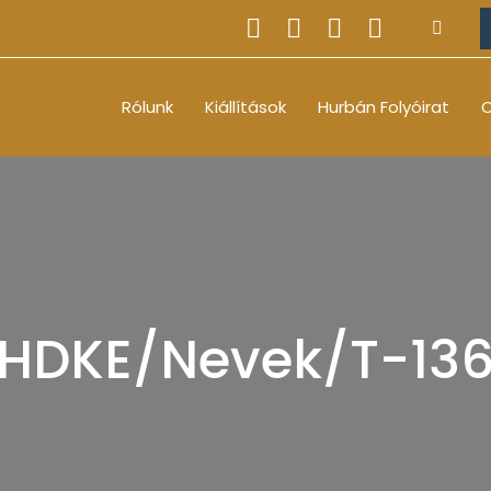
Rólunk
Kiállítások
Hurbán Folyóirat
O
HDKE/Nevek/T-13