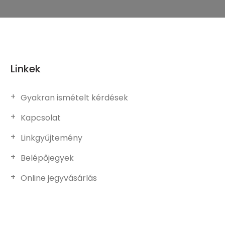
Linkek
Gyakran ismételt kérdések
Kapcsolat
Linkgyűjtemény
Belépőjegyek
Online jegyvásárlás