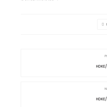
P
HDKE/
N
HDKE/