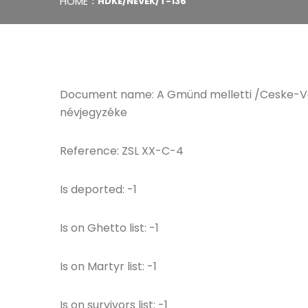
HOME
HDKE/NEVEK/T-136
Document name: A Gmünd melletti /Ceske-Ve
névjegyzéke
Reference: ZSL XX-C-4
Is deported: -1
Is on Ghetto list: -1
Is on Martyr list: -1
Is on survivors list: -1