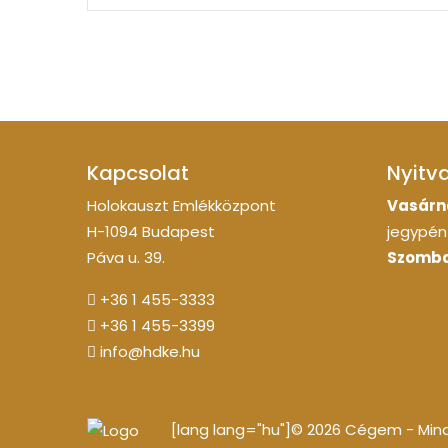
Kapcsolat
Nyitv
Holokauszt Emlékközpont
Vasárn
H-1094 Budapest
jegypénz
Páva u. 39.
Szomba
+36 1 455-3333
+36 1 455-3399
info@hdke.hu
[lang lang="hu"]© 2026 Cégem - Minde