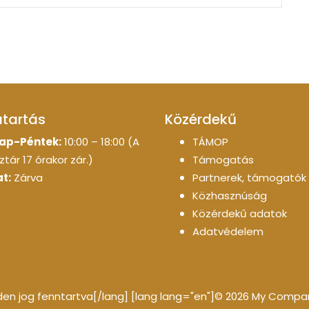
atartás
Közérdekű
ap-Péntek:
10:00 – 18:00 (A
TÁMOP
tár 17 órakor zár.)
Támogatás
t:
Zárva
Partnerek, támogatók
Közhasznúság
Közérdekű adatok
Adatvédelem
n jog fenntartva[/lang] [lang lang="en"]© 2026 My Company 