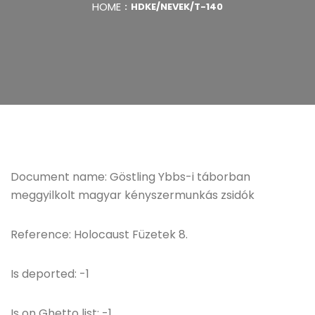
HOME
HDKE/NEVEK/T-140
Document name: Göstling Ybbs-i táborban
meggyilkolt magyar kényszermunkás zsidók
Reference: Holocaust Füzetek 8.
Is deported: -1
Is on Ghetto list: -1