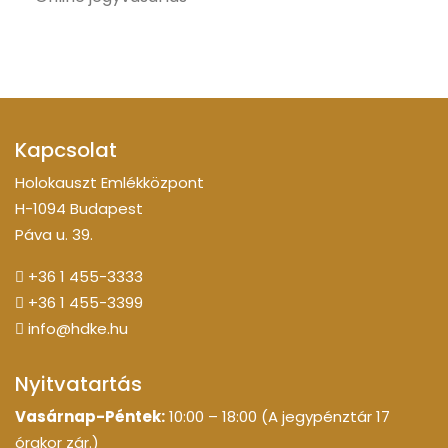
Kapcsolat
Holokauszt Emlékközpont
H-1094 Budapest
Páva u. 39.
+36 1 455-3333
+36 1 455-3399
info@hdke.hu
Nyitvatartás
Vasárnap-Péntek:
10:00 – 18:00 (A jegypénztár 17
órakor zár.)