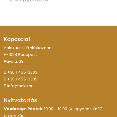
Kapcsolat
Holokauszt Emlékközpont
H-1094 Budapest
Páva u. 39.
+36 1 455-3333
+36 1 455-3399
info@hdke.hu
Nyitvatartás
Vasárnap-Péntek:
10:00 – 18:00 (A jegypénztár 17
órakor zár.)