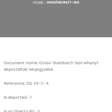
HOME
HDKE/NEVEK/T-150
Document name: Gross-Steinbach-ban elhunyt
deportáltak névjegyzéke
Reference: ZSL XX-C-4
Is deported: -1
Is on Ghetto list: -1