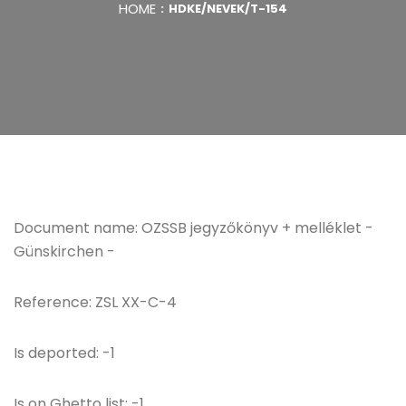
HOME
HDKE/NEVEK/T-154
Document name: OZSSB jegyzőkönyv + melléklet -
Günskirchen -
Reference: ZSL XX-C-4
Is deported: -1
Is on Ghetto list: -1