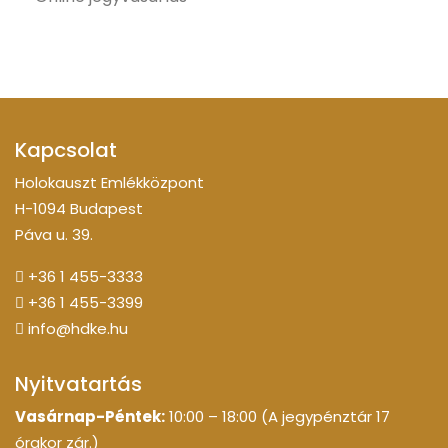
Kapcsolat
Holokauszt Emlékközpont
H-1094 Budapest
Páva u. 39.
+36 1 455-3333
+36 1 455-3399
info@hdke.hu
Nyitvatartás
Vasárnap-Péntek:
10:00 – 18:00 (A jegypénztár 17
órakor zár.)