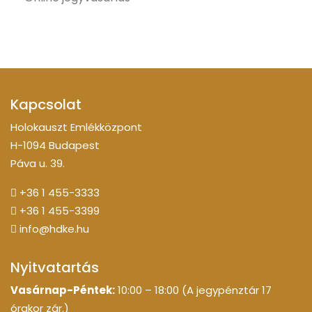
Kapcsolat
Holokauszt Emlékközpont
H-1094 Budapest
Páva u. 39.
+36 1 455-3333
+36 1 455-3399
info@hdke.hu
Nyitvatartás
Vasárnap-Péntek:
10:00 – 18:00 (A jegypénztár 17
órakor zár.)