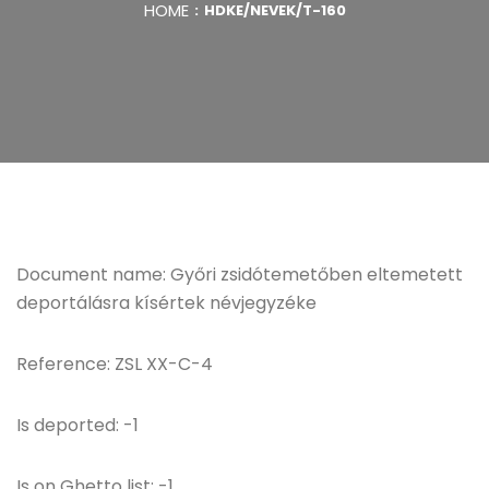
HOME
HDKE/NEVEK/T-160
Document name: Győri zsidótemetőben eltemetett
deportálásra kísértek névjegyzéke
Reference: ZSL XX-C-4
Is deported: -1
Is on Ghetto list: -1