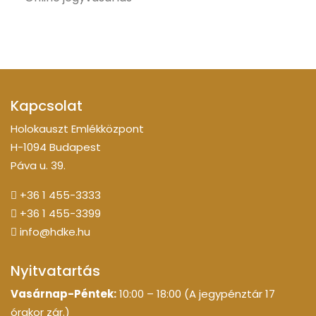
Kapcsolat
Holokauszt Emlékközpont
H-1094 Budapest
Páva u. 39.
+36 1 455-3333
+36 1 455-3399
info@hdke.hu
Nyitvatartás
Vasárnap-Péntek:
10:00 – 18:00 (A jegypénztár 17
órakor zár.)