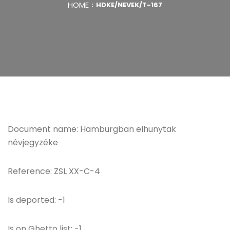
HOME
HDKE/NEVEK/T-167
Document name: Hamburgban elhunytak
névjegyzéke
Reference: ZSL XX-C-4
Is deported: -1
Is on Ghetto list: -1