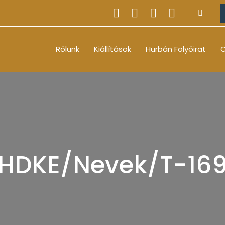
Rólunk
Kiállítások
Hurbán Folyóirat
O
HDKE/Nevek/T-16