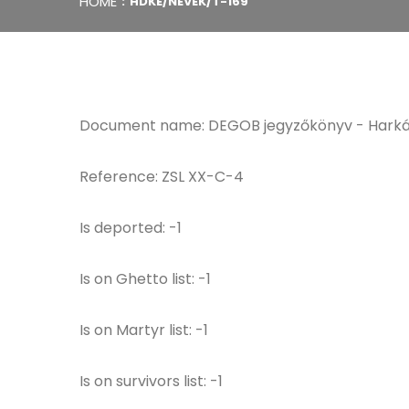
HOME
HDKE/NEVEK/T-169
Document name: DEGOB jegyzőkönyv - Harkán
Reference: ZSL XX-C-4
Is deported: -1
Is on Ghetto list: -1
Is on Martyr list: -1
Is on survivors list: -1