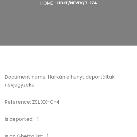
HOME
HDKE/NEVEK/T-174
Document name: Harkán elhunyt deportáltak
névjegyzéke
Reference: ZSL XX-C-4
Is deported: -1
Is on Ghetto list: -1