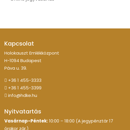
Kapcsolat
Holokauszt Emlékközpont
H-1094 Budapest
Páva u. 39.
+36 1 455-3333
+36 1 455-3399
info@hdke.hu
Nyitvatartás
Vasárnap-Péntek:
10:00 – 18:00 (A jegypénztár 17
órakor zár.)