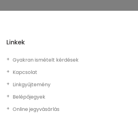
Linkek
Gyakran ismételt kérdések
Kapcsolat
Linkgyűjtemény
Belépőjegyek
Online jegyvásárlás