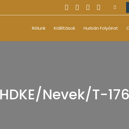
Rólunk
Kiállítások
Hurbán Folyóirat
O
HDKE/Nevek/T-17