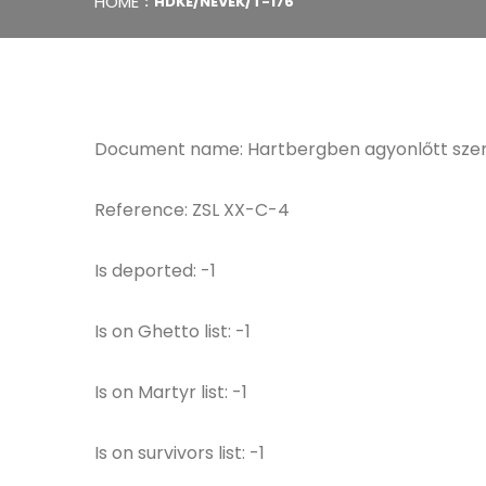
HOME
HDKE/NEVEK/T-176
Document name: Hartbergben agyonlőtt szem
Reference: ZSL XX-C-4
Is deported: -1
Is on Ghetto list: -1
Is on Martyr list: -1
Is on survivors list: -1