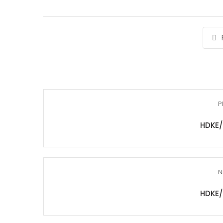
P
HDKE/
N
HDKE/