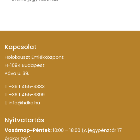
Kapcsolat
Holokauszt Emlékközpont
H-1094 Budapest
Páva u. 39.
+36 1 455-3333
+36 1 455-3399
info@hdke.hu
Nyitvatartás
Vasárnap-Péntek:
10:00 – 18:00 (A jegypénztár 17
órakor zár.)