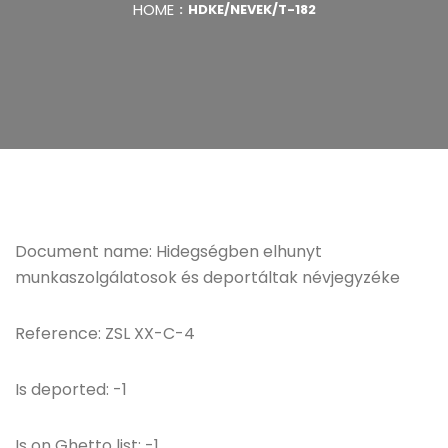
HOME
HDKE/NEVEK/T-182
Document name: Hidegségben elhunyt
munkaszolgálatosok és deportáltak névjegyzéke
Reference: ZSL XX-C-4
Is deported: -1
Is on Ghetto list: -1