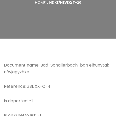
HOME
HDKE/NEVEK/T-20
Document name: Bad-Schallerbach-ban elhunytak
névjegyzéke
Reference: ZSL XX-C-4
Is deported: -1
Is on Ghetto list: -1