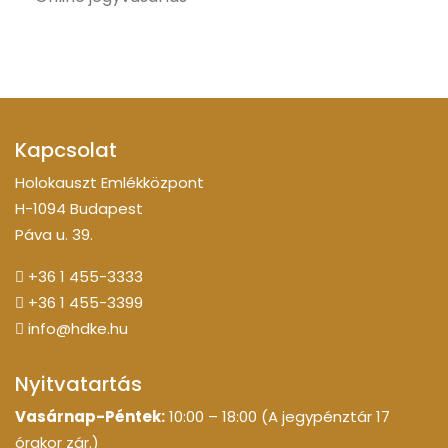
Kapcsolat
Holokauszt Emlékközpont
H-1094 Budapest
Páva u. 39.
+36 1 455-3333
+36 1 455-3399
info@hdke.hu
Nyitvatartás
Vasárnap-Péntek:
10:00 – 18:00 (A jegypénztár 17
órakor zár.)