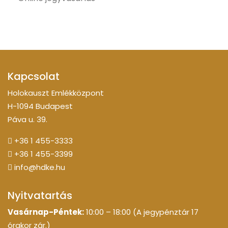
Kapcsolat
Holokauszt Emlékközpont
H-1094 Budapest
Páva u. 39.
+36 1 455-3333
+36 1 455-3399
info@hdke.hu
Nyitvatartás
Vasárnap-Péntek:
10:00 – 18:00 (A jegypénztár 17
órakor zár.)