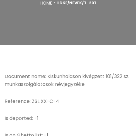
HOME
HDKE/NEVEK/T-207
Document name: Kiskunhalason kivégzett 101/322 sz.
munkaszolgálatosok névjegyzéke
Reference: ZSL XX-C-4
Is deported: -1
Is on Ghetto list: -1