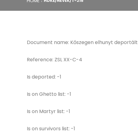
HOME
HDKE/NEVEK/T-215
Document name: Kőszegen elhunyt deportált
Reference: ZSL XX-C-4
Is deported: -1
Is on Ghetto list: -1
Is on Martyr list: -1
Is on survivors list: -1