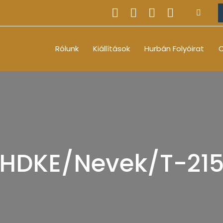
Rólunk
Kiállítások
Hurbán Folyóirat
O
HDKE/Nevek/T-21