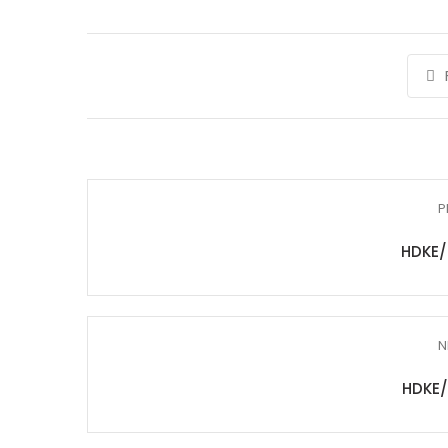
P
HDKE/
N
HDKE/