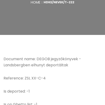
HOME
HDKE/NEVEK/T-222
Document name: DEGOB jegyzőkönyvek -
Landsbergben elhunyt deportáltak
Reference: ZSL XX-C-4
Is deported: -1
Is on Ghetto list: -1