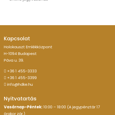
Kapcsolat
Holokauszt Emlékközpont
H-1094 Budapest
Páva u. 39.
+36 1 455-3333
+36 1 455-3399
info@hdke.hu
Nyitvatartás
Vasárnap-Péntek:
10:00 – 18:00 (A jegypénztár 17
órakor zár.)