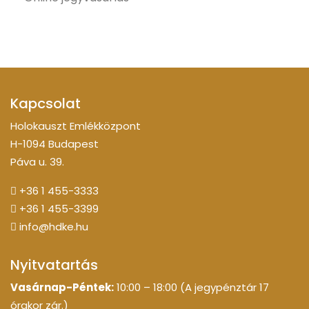
Kapcsolat
Holokauszt Emlékközpont
H-1094 Budapest
Páva u. 39.
+36 1 455-3333
+36 1 455-3399
info@hdke.hu
Nyitvatartás
Vasárnap-Péntek:
10:00 – 18:00 (A jegypénztár 17
órakor zár.)