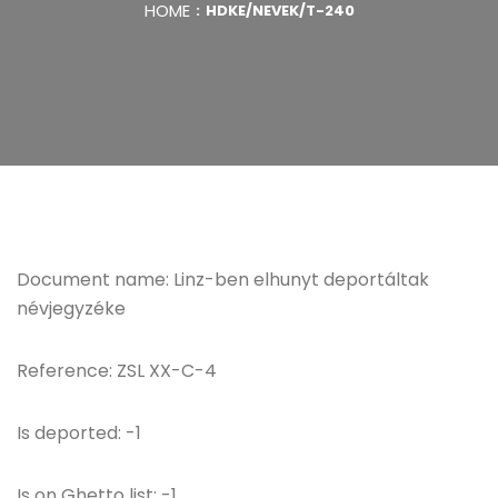
HOME
HDKE/NEVEK/T-240
Document name: Linz-ben elhunyt deportáltak
névjegyzéke
Reference: ZSL XX-C-4
Is deported: -1
Is on Ghetto list: -1