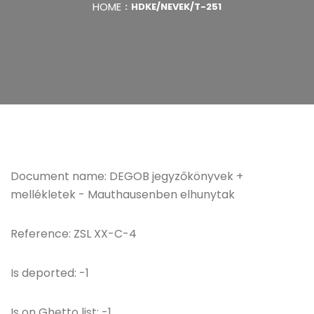
HOME
HDKE/NEVEK/T-251
Document name: DEGOB jegyzőkönyvek +
mellékletek - Mauthausenben elhunytak
Reference: ZSL XX-C-4
Is deported: -1
Is on Ghetto list: -1