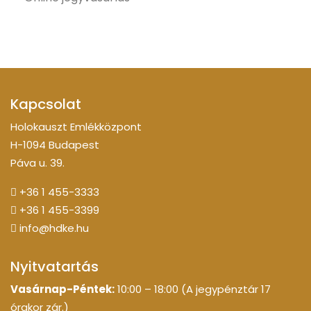
Kapcsolat
Holokauszt Emlékközpont
H-1094 Budapest
Páva u. 39.
+36 1 455-3333
+36 1 455-3399
info@hdke.hu
Nyitvatartás
Vasárnap-Péntek:
10:00 – 18:00 (A jegypénztár 17
órakor zár.)