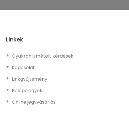
Linkek
Gyakran ismételt kérdések
Kapcsolat
Linkgyűjtemény
Belépőjegyek
Online jegyvásárlás