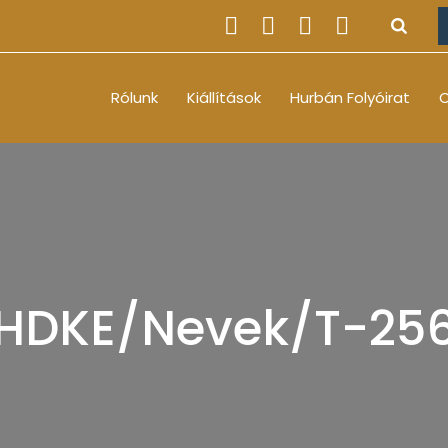
Rólunk
Kiállítások
Hurbán Folyóirat
O
HDKE/Nevek/T-25