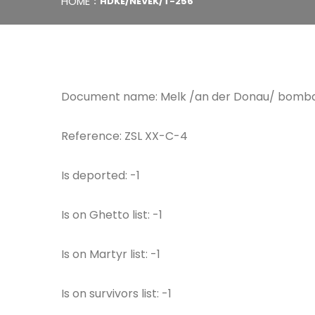
HOME
HDKE/NEVEK/T-256
Document name: Melk /an der Donau/ bomba
Reference: ZSL XX-C-4
Is deported: -1
Is on Ghetto list: -1
Is on Martyr list: -1
Is on survivors list: -1