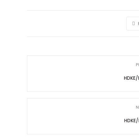
P
HDKE/
N
HDKE/