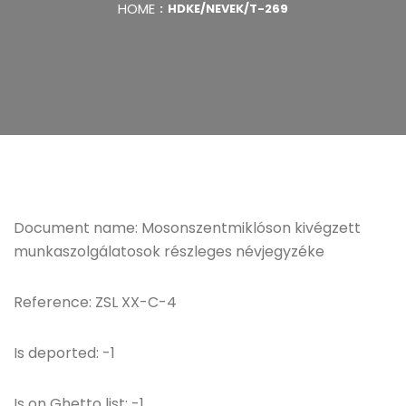
HOME
HDKE/NEVEK/T-269
Document name: Mosonszentmiklóson kivégzett
munkaszolgálatosok részleges névjegyzéke
Reference: ZSL XX-C-4
Is deported: -1
Is on Ghetto list: -1