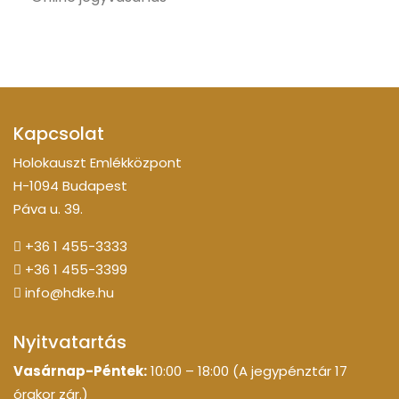
Kapcsolat
Holokauszt Emlékközpont
H-1094 Budapest
Páva u. 39.
+36 1 455-3333
+36 1 455-3399
info@hdke.hu
Nyitvatartás
Vasárnap-Péntek:
10:00 – 18:00 (A jegypénztár 17
órakor zár.)