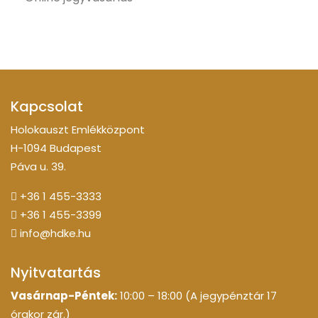
Kapcsolat
Holokauszt Emlékközpont
H-1094 Budapest
Páva u. 39.
+36 1 455-3333
+36 1 455-3399
info@hdke.hu
Nyitvatartás
Vasárnap-Péntek:
10:00 – 18:00 (A jegypénztár 17
órakor zár.)