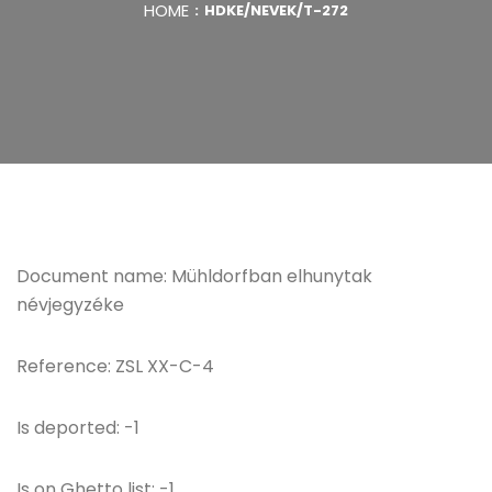
HOME
HDKE/NEVEK/T-272
Document name: Mühldorfban elhunytak
névjegyzéke
Reference: ZSL XX-C-4
Is deported: -1
Is on Ghetto list: -1