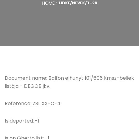
HOME
HDKE/NEVEK/T-28
Document name: Balfon elhunyt 101/606 kmsz-beliek
listája - DEGOB jkv.
Reference: ZSL XX-C-4
Is deported: -1
Is on Ghetto list: -1