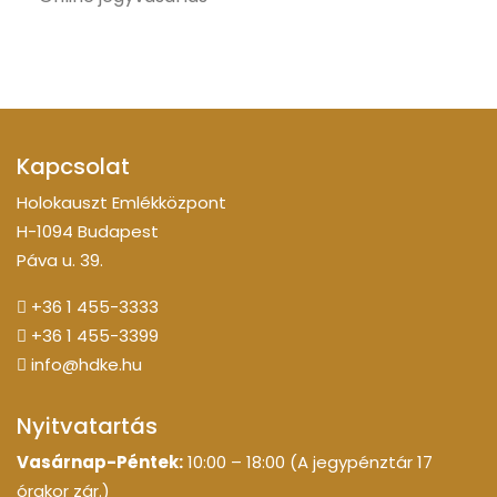
Kapcsolat
Holokauszt Emlékközpont
H-1094 Budapest
Páva u. 39.
+36 1 455-3333
+36 1 455-3399
info@hdke.hu
Nyitvatartás
Vasárnap-Péntek:
10:00 – 18:00 (A jegypénztár 17
órakor zár.)