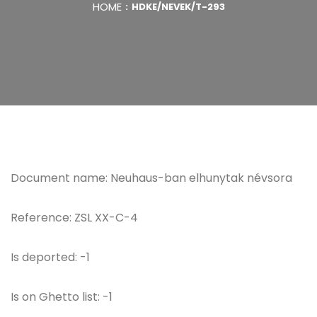
HOME
HDKE/NEVEK/T-293
Document name: Neuhaus-ban elhunytak névsora
Reference: ZSL XX-C-4
Is deported: -1
Is on Ghetto list: -1