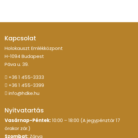
Kapcsolat
Holokauszt Emlékközpont
H-1094 Budapest
Páva u. 39.
+36 1 455-3333
+36 1 455-3399
info@hdke.hu
Nyitvatartás
Vasárnap-Péntek:
10:00 – 18:00 (A jegypénztár 17
órakor zár.)
Szombat:
Zárva