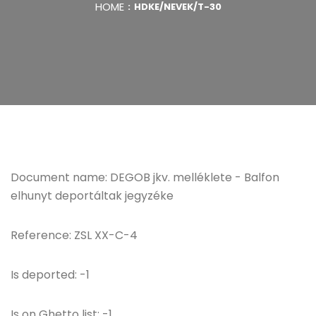
HOME
HDKE/NEVEK/T-30
Document name: DEGOB jkv. melléklete - Balfon
elhunyt deportáltak jegyzéke
Reference: ZSL XX-C-4
Is deported: -1
Is on Ghetto list: -1