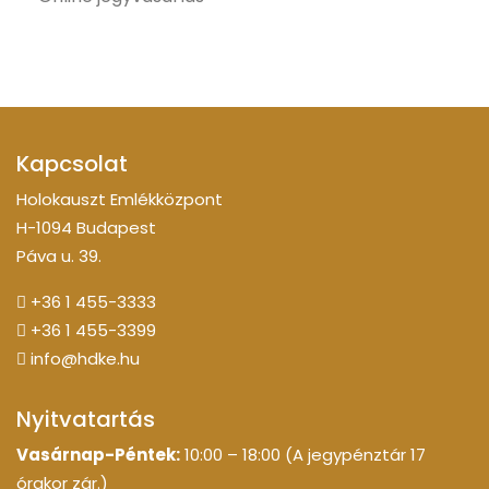
Kapcsolat
Holokauszt Emlékközpont
H-1094 Budapest
Páva u. 39.
+36 1 455-3333
+36 1 455-3399
info@hdke.hu
Nyitvatartás
Vasárnap-Péntek:
10:00 – 18:00 (A jegypénztár 17
órakor zár.)