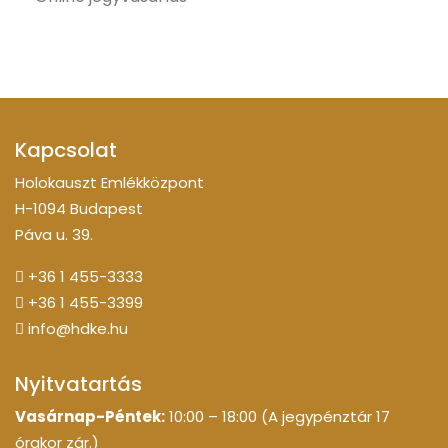
Kapcsolat
Holokauszt Emlékközpont
H-1094 Budapest
Páva u. 39.
+36 1 455-3333
+36 1 455-3399
info@hdke.hu
Nyitvatartás
Vasárnap-Péntek:
10:00 – 18:00 (A jegypénztár 17
órakor zár.)