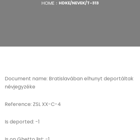
HOME
HDKE/NEVEK/T-313
Document name: Bratislavában elhunyt deportáltak
névjegyzéke
Reference: ZSL XX-C-4
Is deported: -1
Is on Ghetto list: -1