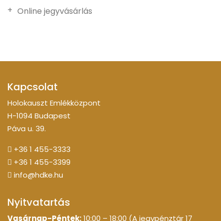
Online jegyvásárlás
Kapcsolat
Holokauszt Emlékközpont
H-1094 Budapest
Páva u. 39.
+36 1 455-3333
+36 1 455-3399
info@hdke.hu
Nyitvatartás
Vasárnap-Péntek:
10:00 – 18:00 (A jegypénztár 17