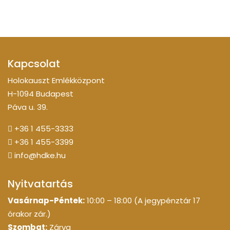
Kapcsolat
Holokauszt Emlékközpont
H-1094 Budapest
Páva u. 39.
+36 1 455-3333
+36 1 455-3399
info@hdke.hu
Nyitvatartás
Vasárnap-Péntek:
10:00 – 18:00 (A jegypénztár 17
órakor zár.)
Szombat:
Zárva