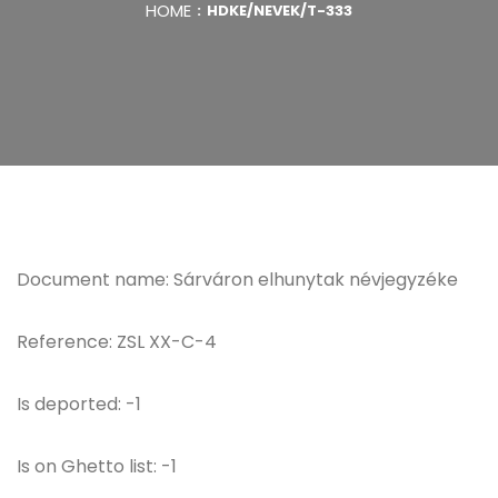
HOME
HDKE/NEVEK/T-333
Document name: Sárváron elhunytak névjegyzéke
Reference: ZSL XX-C-4
Is deported: -1
Is on Ghetto list: -1