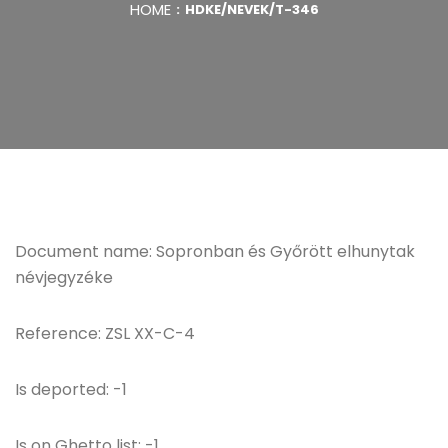
HOME
HDKE/NEVEK/T-346
Document name: Sopronban és Győrött elhunytak
névjegyzéke
Reference: ZSL XX-C-4
Is deported: -1
Is on Ghetto list: -1