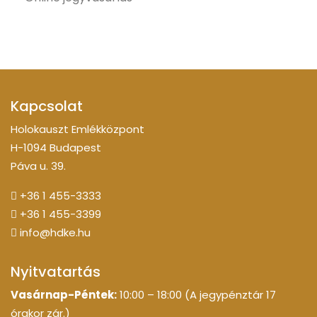
Kapcsolat
Holokauszt Emlékközpont
H-1094 Budapest
Páva u. 39.
+36 1 455-3333
+36 1 455-3399
info@hdke.hu
Nyitvatartás
Vasárnap-Péntek:
10:00 – 18:00 (A jegypénztár 17
órakor zár.)