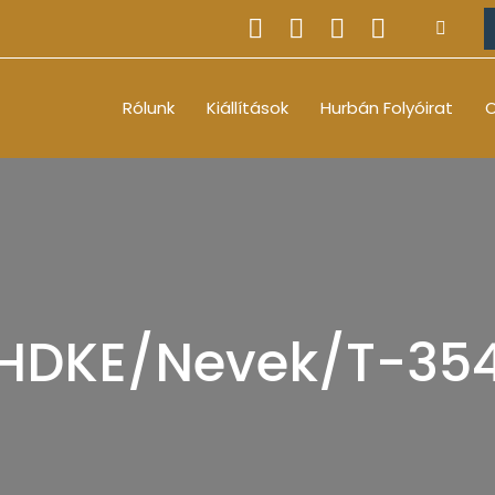
Rólunk
Kiállítások
Hurbán Folyóirat
O
HDKE/Nevek/T-35