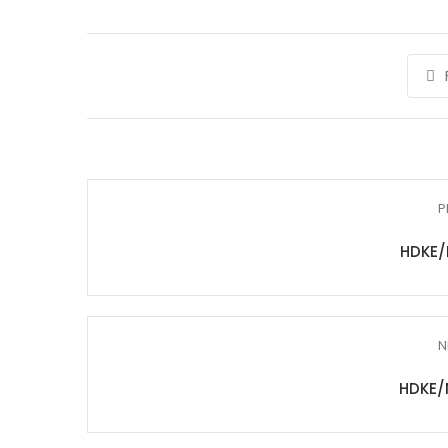
P
HDKE/
N
HDKE/