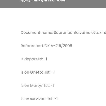
HOME
HDKE/NEVEK/T-354
Document name: Sopronbánfalvai halottak n
Reference: HDK A-215/2006
Is deported: -1
Is on Ghetto list: -1
Is on Martyr list: -1
Is on survivors list: -1