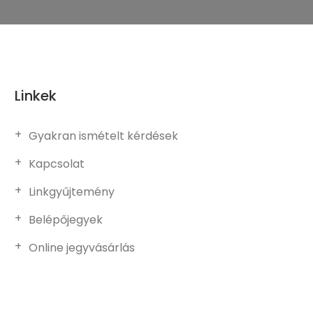
Linkek
Gyakran ismételt kérdések
Kapcsolat
Linkgyűjtemény
Belépőjegyek
Online jegyvásárlás