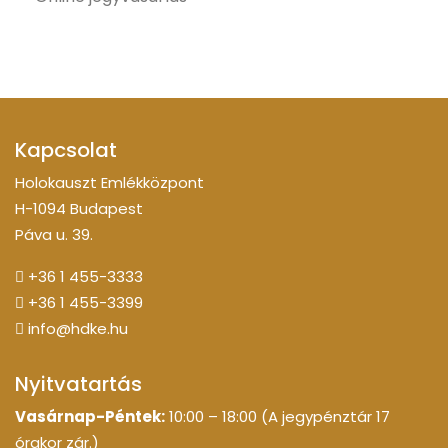
Kapcsolat
Holokauszt Emlékközpont
H-1094 Budapest
Páva u. 39.
+36 1 455-3333
+36 1 455-3399
info@hdke.hu
Nyitvatartás
Vasárnap-Péntek:
10:00 – 18:00 (A jegypénztár 17
órakor zár.)