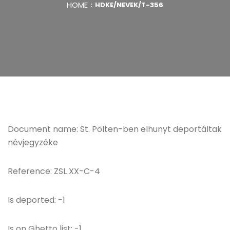
HOME
HDKE/NEVEK/T-356
Document name: St. Pölten-ben elhunyt deportáltak
névjegyzéke
Reference: ZSL XX-C-4
Is deported: -1
Is on Ghetto list: -1