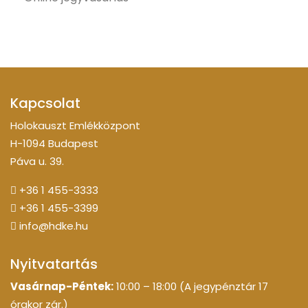
Kapcsolat
Holokauszt Emlékközpont
H-1094 Budapest
Páva u. 39.
+36 1 455-3333
+36 1 455-3399
info@hdke.hu
Nyitvatartás
Vasárnap-Péntek:
10:00 – 18:00 (A jegypénztár 17
órakor zár.)