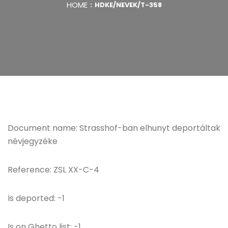
HOME
HDKE/NEVEK/T-358
Document name: Strasshof-ban elhunyt deportáltak
névjegyzéke
Reference: ZSL XX-C-4
Is deported: -1
Is on Ghetto list: -1