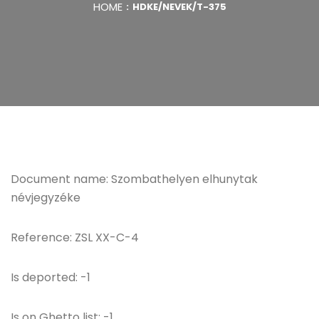
HOME
HDKE/NEVEK/T-375
Document name: Szombathelyen elhunytak
névjegyzéke
Reference: ZSL XX-C-4
Is deported: -1
Is on Ghetto list: -1