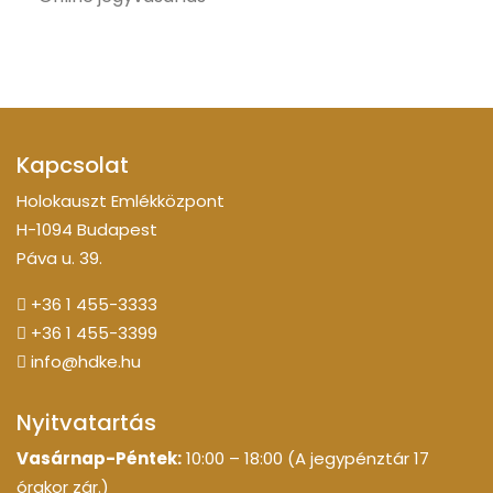
Kapcsolat
Holokauszt Emlékközpont
H-1094 Budapest
Páva u. 39.
+36 1 455-3333
+36 1 455-3399
info@hdke.hu
Nyitvatartás
Vasárnap-Péntek:
10:00 – 18:00 (A jegypénztár 17
órakor zár.)