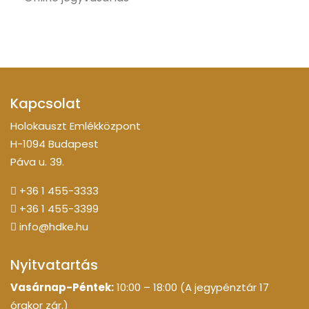
Kapcsolat
Holokauszt Emlékközpont
H-1094 Budapest
Páva u. 39.
+36 1 455-3333
+36 1 455-3399
info@hdke.hu
Nyitvatartás
Vasárnap-Péntek:
10:00 – 18:00 (A jegypénztár 17
órakor zár.)