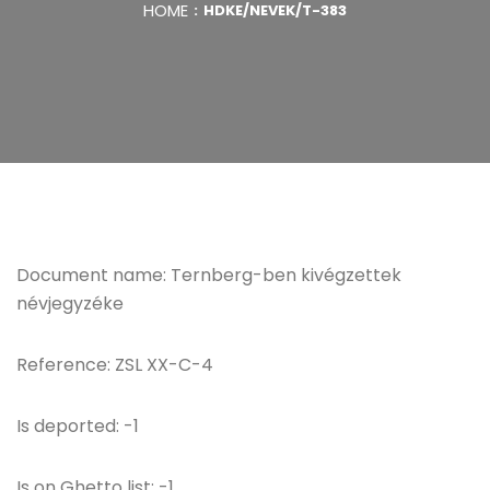
HOME
HDKE/NEVEK/T-383
Document name: Ternberg-ben kivégzettek
névjegyzéke
Reference: ZSL XX-C-4
Is deported: -1
Is on Ghetto list: -1