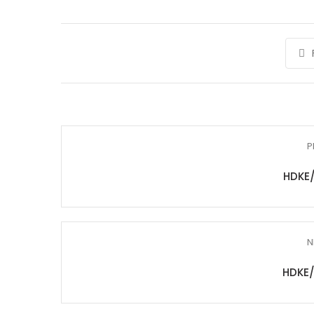
P
HDKE
N
HDKE