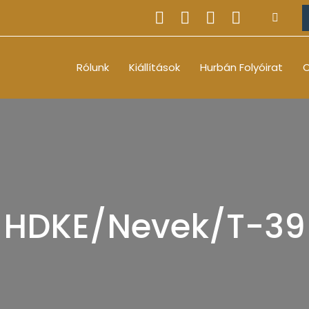
Rólunk
Kiállítások
Hurbán Folyóirat
O
HDKE/Nevek/T-39