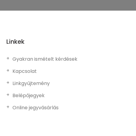
Linkek
Gyakran ismételt kérdések
Kapcsolat
Linkgyűjtemény
Belépőjegyek
Online jegyvásárlás