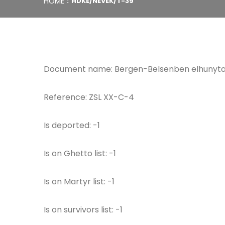
HOME
HDKE/NEVEK/T-39
Document name: Bergen-Belsenben elhunytak
Reference: ZSL XX-C-4
Is deported: -1
Is on Ghetto list: -1
Is on Martyr list: -1
Is on survivors list: -1