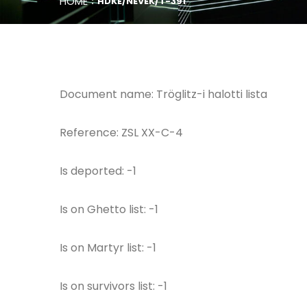
HOME
HDKE/NEVEK/T-391
Document name: Tröglitz-i halotti lista
Reference: ZSL XX-C-4
Is deported: -1
Is on Ghetto list: -1
Is on Martyr list: -1
Is on survivors list: -1