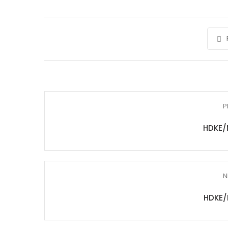
P
HDKE/
N
HDKE/