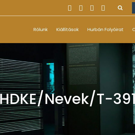
Rólunk
Kiállítások
Hurbán Folyóirat
O
HDKE/Nevek/T-39