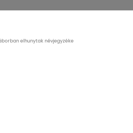
áborban elhunytak névjegyzéke