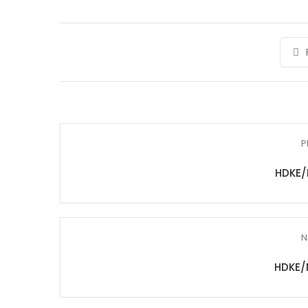
P
HDKE/
N
HDKE/