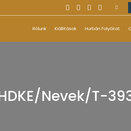
Rólunk
Kiállítások
Hurbán Folyóirat
O
HDKE/Nevek/T-39