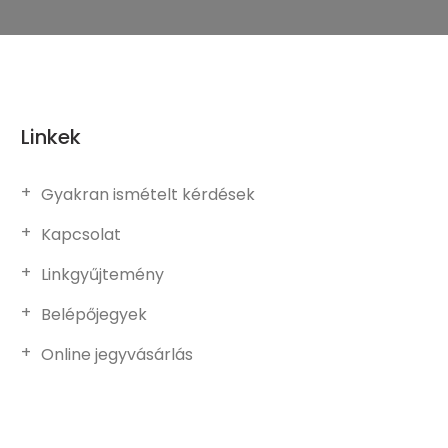
Linkek
Gyakran ismételt kérdések
Kapcsolat
Linkgyűjtemény
Belépőjegyek
Online jegyvásárlás