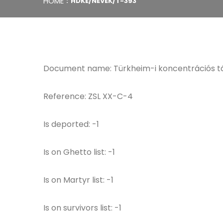
HOME
HDKE/NEVEK/T-393
Document name: Türkheim-i koncentrációs t
Reference: ZSL XX-C-4
Is deported: -1
Is on Ghetto list: -1
Is on Martyr list: -1
Is on survivors list: -1