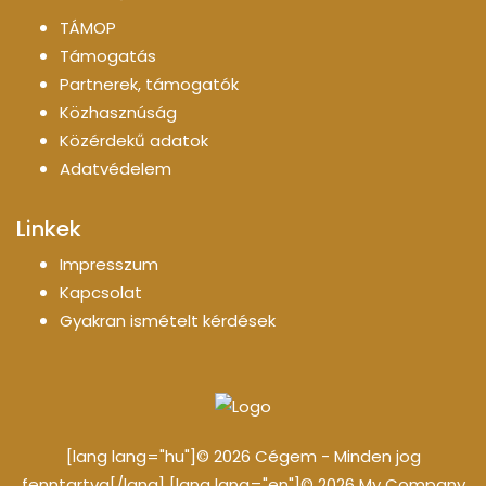
TÁMOP
Támogatás
Partnerek, támogatók
Közhasznúság
Közérdekű adatok
Adatvédelem
Linkek
Impresszum
Kapcsolat
Gyakran ismételt kérdések
[lang lang="hu"]© 2026 Cégem - Minden jog
fenntartva[/lang] [lang lang="en"]© 2026 My Company