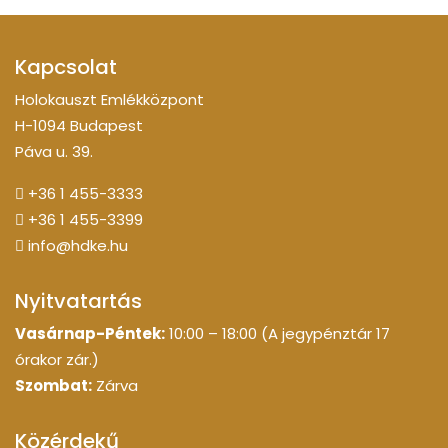
Kapcsolat
Holokauszt Emlékközpont
H-1094 Budapest
Páva u. 39.
+36 1 455-3333
+36 1 455-3399
info@hdke.hu
Nyitvatartás
Vasárnap-Péntek:
10:00 – 18:00 (A jegypénztár 17
órakor zár.)
Szombat:
Zárva
Közérdekű