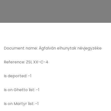
Document name: Ágfalván elhunytak névjegyzéke
Reference: ZSL XX-C-4
Is deported: -1
Is on Ghetto list: -1
Is on Martyr list: -1