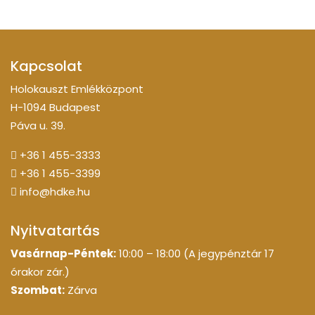
Kapcsolat
Holokauszt Emlékközpont
H-1094 Budapest
Páva u. 39.
+36 1 455-3333
+36 1 455-3399
info@hdke.hu
Nyitvatartás
Vasárnap-Péntek:
10:00 – 18:00 (A jegypénztár 17
órakor zár.)
Szombat:
Zárva