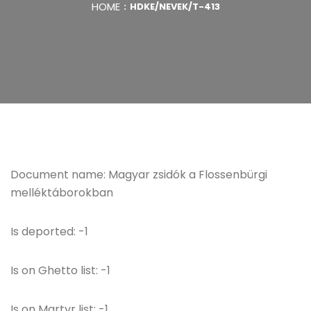
HOME
HDKE/NEVEK/T-413
Document name: Magyar zsidók a Flossenbürgi
melléktáborokban
Is deported: -1
Is on Ghetto list: -1
Is on Martyr list: -1