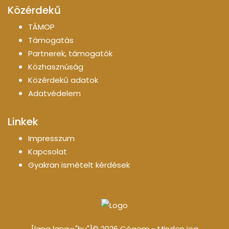
Közérdekű
TÁMOP
Támogatás
Partnerek, támogatók
Közhasznúság
Közérdekű adatok
Adatvédelem
Linkek
Impresszum
Kapcsolat
Gyakran ismételt kérdések
[lang lang="hu"]© 2026 Cégem - Minden jog