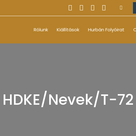
Rólunk
Kiállítások
Hurbán Folyóirat
O
HDKE/Nevek/T-72