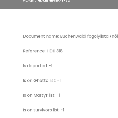
HOME
HDKE/NEVEK/T-72
Document name: Buchenwaldi fogolylista /nő
Reference: HDK 318
Is deported: -1
Is on Ghetto list: -1
Is on Martyr list: -1
Is on survivors list: -1