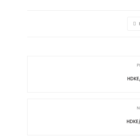
P
HDKE
N
HDKE