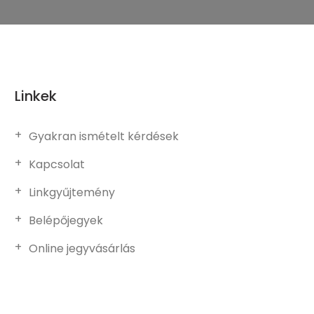
Linkek
Gyakran ismételt kérdések
Kapcsolat
Linkgyűjtemény
Belépőjegyek
Online jegyvásárlás