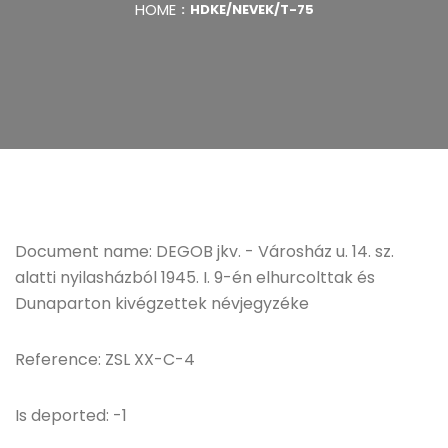
HOME
HDKE/NEVEK/T-75
Document name: DEGOB jkv. - Városház u. 14. sz.
alatti nyilasházból 1945. I. 9-én elhurcolttak és
Dunaparton kivégzettek névjegyzéke
Reference: ZSL XX-C-4
Is deported: -1