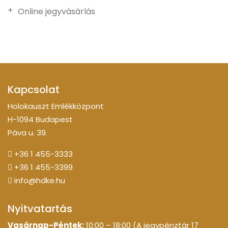
Online jegyvásárlás
Kapcsolat
Holokauszt Emlékközpont
H-1094 Budapest
Páva u. 39.
+36 1 455-3333
+36 1 455-3399
info@hdke.hu
Nyitvatartás
Vasárnap-Péntek:
10:00 – 18:00 (A jegypénztár 17