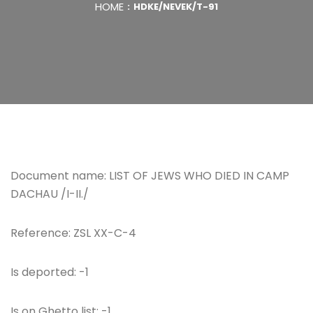
HOME
HDKE/NEVEK/T-91
Document name: LIST OF JEWS WHO DIED IN CAMP
DACHAU /I-II./
Reference: ZSL XX-C-4
Is deported: -1
Is on Ghetto list: -1