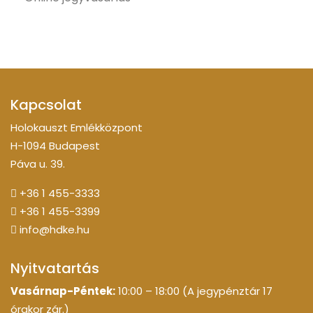
Kapcsolat
Holokauszt Emlékközpont
H-1094 Budapest
Páva u. 39.
+36 1 455-3333
+36 1 455-3399
info@hdke.hu
Nyitvatartás
Vasárnap-Péntek:
10:00 – 18:00 (A jegypénztár 17
órakor zár.)