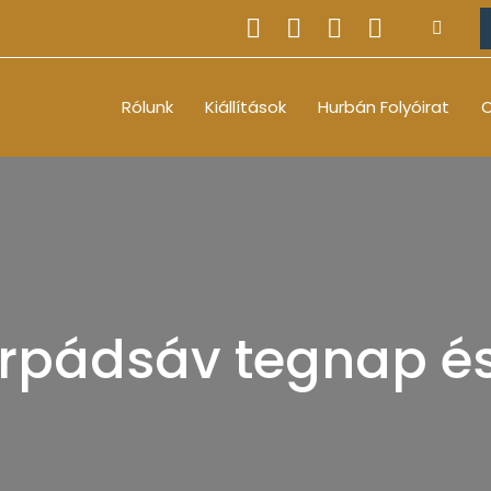
Rólunk
Kiállítások
Hurbán Folyóirat
O
árpádsáv tegnap é