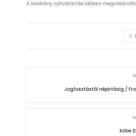
A kiadvány nyitvatartási időben megvásárolh
P
Jogfosztástól népirtásig / Fr
N
Kőbe Z