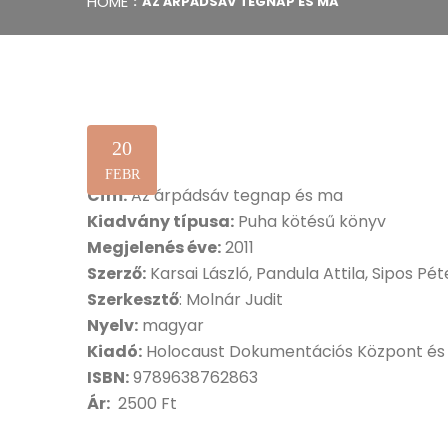
HOME
AZ ÁRPÁDSÁV TEGNAP ÉS MA
20
FEBR
Cím:
Az árpádsáv tegnap és ma
Kiadvány típusa:
Puha kötésű könyv
Megjelenés éve:
2011
Szerző:
Karsai László, Pandula Attila, Sipos Pé
Szerkesztő
: Molnár Judit
Nyelv:
magyar
Kiadó:
Holocaust Dokumentációs Központ és
ISBN:
9789638762863
Ár:
2500 Ft