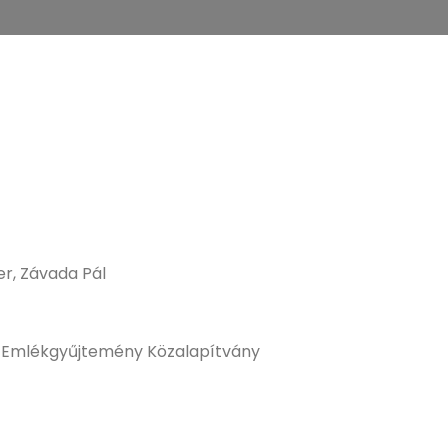
ter, Závada Pál
 Emlékgyűjtemény Közalapítvány