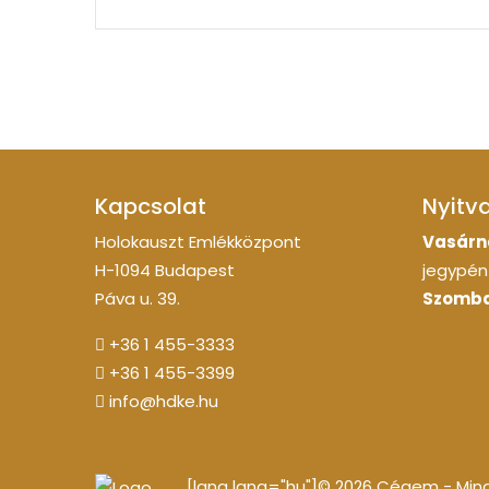
Kapcsolat
Nyitv
Holokauszt Emlékközpont
Vasárn
H-1094 Budapest
jegypénz
Páva u. 39.
Szomba
+36 1 455-3333
+36 1 455-3399
info@hdke.hu
[lang lang="hu"]© 2026 Cégem - Minde