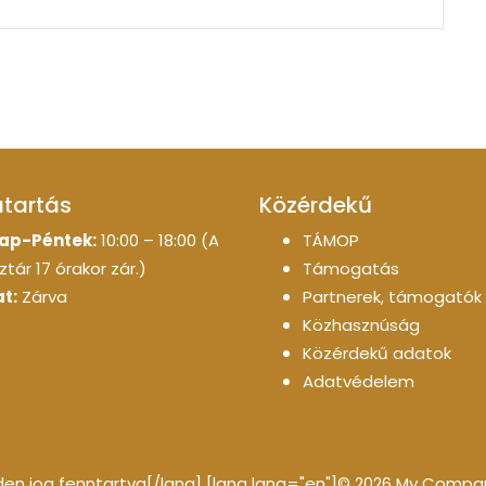
atartás
Közérdekű
ap-Péntek:
10:00 – 18:00 (A
TÁMOP
tár 17 órakor zár.)
Támogatás
t:
Zárva
Partnerek, támogatók
Közhasznúság
Közérdekű adatok
Adatvédelem
n jog fenntartva[/lang] [lang lang="en"]© 2026 My Company 