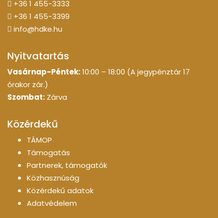
+36 1 455-3333
+36 1 455-3399
info@hdke.hu
Nyitvatartás
Vasárnap-Péntek:
10:00 – 18:00 (A jegypénztár 17
órakor zár.)
Szombat:
Zárva
Közérdekű
TÁMOP
Támogatás
Partnerek, támogatók
Közhasznúság
Közérdekű adatok
Adatvédelem