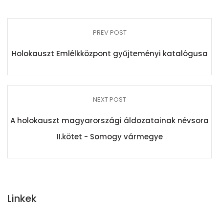
PREV POST
Holokauszt Emlélkközpont gyűjteményi katalógusa
NEXT POST
A holokauszt magyarországi áldozatainak névsora
II.kötet - Somogy vármegye
Linkek