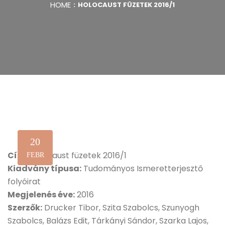
HOME
HOLOCAUST FÜZETEK 2016/1
20
Cím:
Holocaust füzetek 2016/1
FEBR
Kiadvány típusa:
Tudományos Ismeretterjesztő
folyóirat
Megjelenés éve:
2016
Szerzők:
Drucker Tibor, Szita Szabolcs, Szunyogh
Szabolcs, Balázs Edit, Tárkányi Sándor, Szarka Lajos,