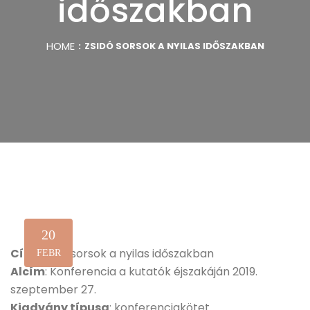
időszakban
HOME
ZSIDÓ SORSOK A NYILAS IDŐSZAKBAN
20
Cím
: Zsidó sorsok a nyilas időszakban
FEBR
Alcím
: Konferencia a kutatók éjszakáján 2019.
szeptember 27.
Kiadvány típusa
: konferenciakötet