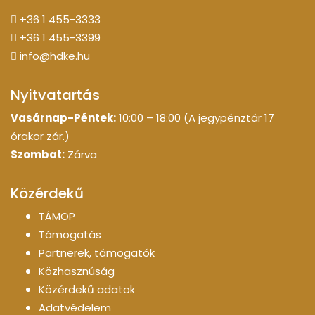
+36 1 455-3333
+36 1 455-3399
info@hdke.hu
Nyitvatartás
Vasárnap-Péntek:
10:00 – 18:00 (A jegypénztár 17
órakor zár.)
Szombat:
Zárva
Közérdekű
TÁMOP
Támogatás
Partnerek, támogatók
Közhasznúság
Közérdekű adatok
Adatvédelem