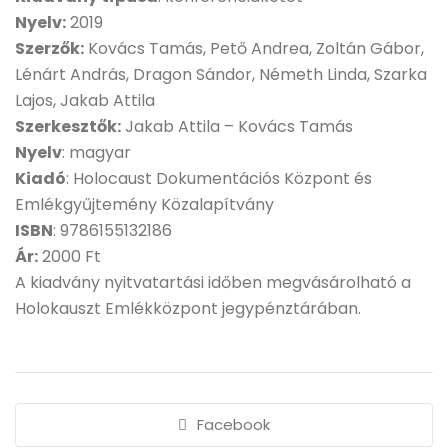
Nyelv:
2019
Szerzők:
Kovács Tamás, Pető Andrea, Zoltán Gábor,
Lénárt András, Dragon Sándor, Németh Linda, Szarka
Lajos, Jakab Attila
Szerkesztők:
Jakab Attila – Kovács Tamás
Nyelv
: magyar
Kiadó
: Holocaust Dokumentációs Központ és
Emlékgyűjtemény Közalapítvány
ISBN
: 9786155132186
Ár:
2000 Ft
A kiadvány nyitvatartási időben megvásárolható a
Holokauszt Emlékközpont jegypénztárában.
Facebook