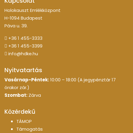
Kapcsolat
Holokauszt Emlékközpont
H-1094 Budapest
Páva u. 39.
+36 1 455-3333
+36 1 455-3399
info@hdke.hu
Nyitvatartás
Vasárnap-Péntek:
10:00 – 18:00 (A jegypénztár 17
órakor zár.)
Szombat:
Zárva
Közérdekű
TÁMOP
Támogatás