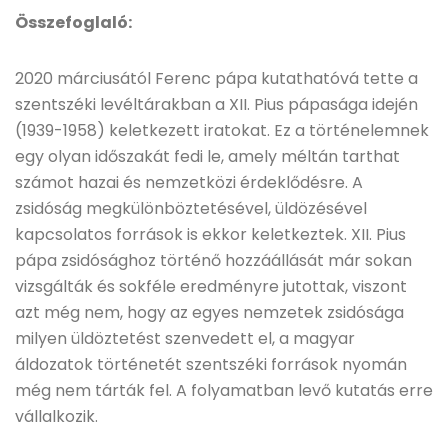
Összefoglaló:
2020 márciusától Ferenc pápa kutathatóvá tette a
szentszéki levéltárakban a XII. Pius pápasága idején
(1939-1958) keletkezett iratokat. Ez a történelemnek
egy olyan időszakát fedi le, amely méltán tarthat
számot hazai és nemzetközi érdeklődésre. A
zsidóság megkülönböztetésével, üldözésével
kapcsolatos források is ekkor keletkeztek. XII. Pius
pápa zsidósághoz történő hozzáállását már sokan
vizsgálták és sokféle eredményre jutottak, viszont
azt még nem, hogy az egyes nemzetek zsidósága
milyen üldöztetést szenvedett el, a magyar
áldozatok történetét szentszéki források nyomán
még nem tárták fel. A folyamatban levő kutatás erre
vállalkozik.