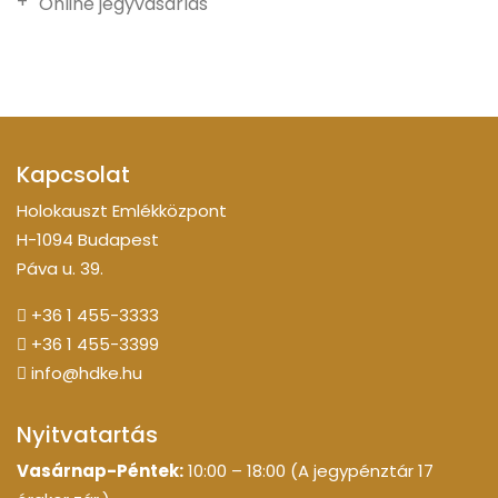
Online jegyvásárlás
Kapcsolat
Holokauszt Emlékközpont
H-1094 Budapest
Páva u. 39.
+36 1 455-3333
+36 1 455-3399
info@hdke.hu
Nyitvatartás
Vasárnap-Péntek:
10:00 – 18:00 (A jegypénztár 17