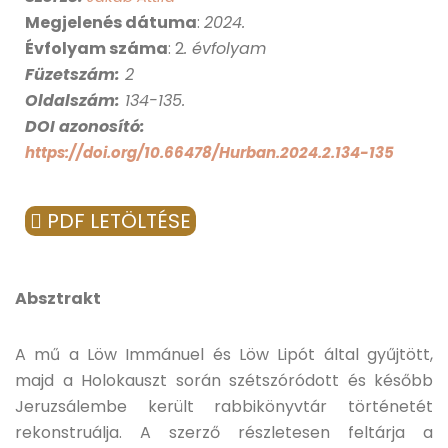
Megjelenés dátuma
:
2024
.
Évfolyam száma
: 2
. évfolyam
Füzetszám:
2
Oldalszám:
134-135.
DOI azonosító:
https://doi.org/10.66478/Hurban.2024.2.134-135
PDF LETÖLTÉSE
Absztrakt
A mű a Löw Immánuel és Löw Lipót által gyűjtött,
majd a Holokauszt során szétszóródott és később
Jeruzsálembe került rabbikönyvtár történetét
rekonstruálja. A szerző részletesen feltárja a