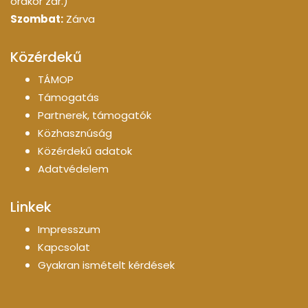
órakor zár.)
Szombat:
Zárva
Közérdekű
TÁMOP
Támogatás
Partnerek, támogatók
Közhasznúság
Közérdekű adatok
Adatvédelem
Linkek
Impresszum
Kapcsolat
Gyakran ismételt kérdések