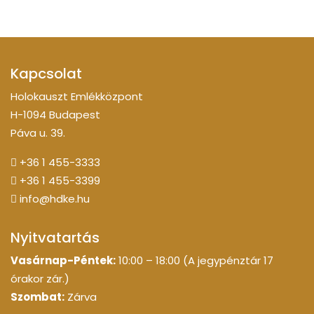
Kapcsolat
Holokauszt Emlékközpont
H-1094 Budapest
Páva u. 39.
+36 1 455-3333
+36 1 455-3399
info@hdke.hu
Nyitvatartás
Vasárnap-Péntek:
10:00 – 18:00 (A jegypénztár 17
órakor zár.)
Szombat:
Zárva