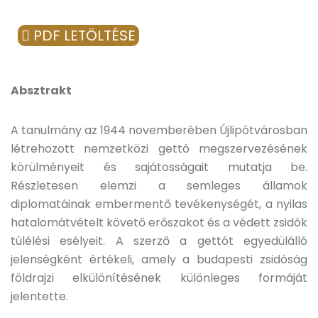
PDF LETÖLTÉSE
Absztrakt
A tanulmány az 1944 novemberében Újlipótvárosban
létrehozott nemzetközi gettó megszervezésének
körülményeit és sajátosságait mutatja be.
Részletesen elemzi a semleges államok
diplomatáinak embermentő tevékenységét, a nyilas
hatalomátvételt követő erőszakot és a védett zsidók
túlélési esélyeit. A szerző a gettót egyedülálló
jelenségként értékeli, amely a budapesti zsidóság
földrajzi elkülönítésének különleges formáját
jelentette.