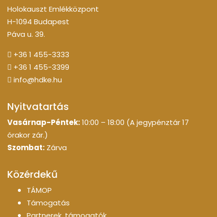
Holokauszt Emlékközpont
H-1094 Budapest
Páva u. 39.
+36 1 455-3333
+36 1 455-3399
info@hdke.hu
Nyitvatartás
Vasárnap-Péntek:
10:00 – 18:00 (A jegypénztár 17
órakor zár.)
Szombat:
Zárva
Közérdekű
TÁMOP
Támogatás
Partnerek, támogatók