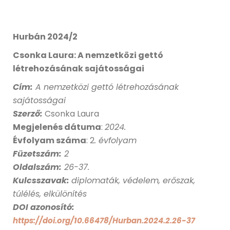
Hurbán 2024/2
Csonka Laura: A nemzetközi gettó
létrehozásának sajátosságai
Cím:
A nemzetközi gettó létrehozásának
sajátosságai
Szerző:
Csonka Laura
Megjelenés dátuma
:
2024
.
Évfolyam száma
: 2
. évfolyam
Füzetszám:
2
Oldalszám:
26-37.
Kulcsszavak:
diplomaták, védelem, erőszak,
túlélés, elkülönítés
DOI azonosító:
https://doi.org/10.66478/Hurban.2024.2.26-37