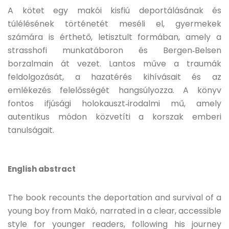
A kötet egy makói kisfiú deportálásának és
túlélésének történetét meséli el, gyermekek
számára is érthető, letisztult formában, amely a
strasshofi munkatáboron és Bergen‑Belsen
borzalmain át vezet. Lantos műve a traumák
feldolgozását, a hazatérés kihívásait és az
emlékezés felelősségét hangsúlyozza. A könyv
fontos ifjúsági holokauszt‑irodalmi mű, amely
autentikus módon közvetíti a korszak emberi
tanulságait.
English abstract
The book recounts the deportation and survival of a
young boy from Makó, narrated in a clear, accessible
style for younger readers, following his journey