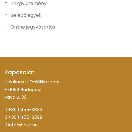
Linkgyűjtemény
Belépőjegyek
Online jegyvásárlás
Kapcsolat
Holokauszt Emlékközpont
H-1094 Budapest
Páva u. 39.
+36 1 455-3333
+36 1 455-3399
info@hdke.hu