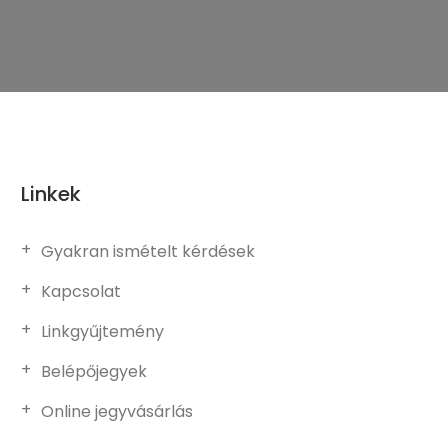
Linkek
Gyakran ismételt kérdések
Kapcsolat
Linkgyűjtemény
Belépőjegyek
Online jegyvásárlás