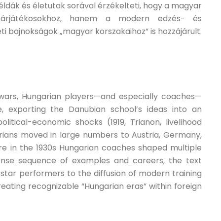
ldák és életutak sorával érzékelteti, hogy a magyar
tárjátékosokhoz, hanem a modern edzés- és
i bajnokságok „magyar korszakaihoz” is hozzájárult.
wars, Hungarian players—and especially coaches—
, exporting the Danubian school’s ideas into an
litical-economic shocks (1919, Trianon, livelihood
rians moved in large numbers to Austria, Germany,
re in the 1930s Hungarian coaches shaped multiple
nse sequence of examples and careers, the text
star performers to the diffusion of modern training
ating recognizable “Hungarian eras” within foreign