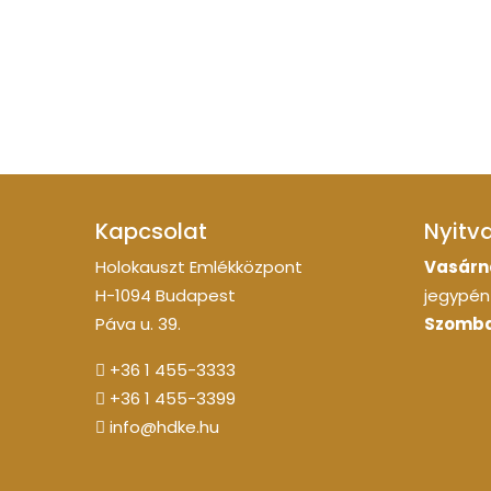
Kapcsolat
Nyitv
Holokauszt Emlékközpont
Vasárn
H-1094 Budapest
jegypénz
Páva u. 39.
Szomba
+36 1 455-3333
+36 1 455-3399
info@hdke.hu