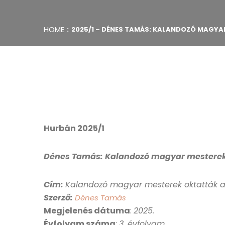
HOME
2025/1 – DÉNES TAMÁS: KALANDOZÓ MAGYA
Hurbán 2025/1
Dénes Tamás: Kalandozó magyar mesterek o
Cím:
Kalandozó magyar mesterek oktatták a 
Szerző:
Dénes Tamás
Megjelenés dátuma
:
2025
.
Évfolyam száma
:
3. évfolyam