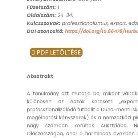
Füzetszám:
1
Oldalszám:
24-34.
Kulcsszavak:
professzionalizmus, export, edz
DOI azonosító:
https://doi.org/10.66478/Hurb
PDF LETÖLTÉSE
Absztrakt
A tanulmány azt mutatja be, miként váltak
különösen az edzők keresett „expor
professzionalizálódó futballt a Duna-menti isko
megélhetési kényszerek) és a nemzetközi pi
nagy számban kerültek Ausztriába, Né
Olaszországba, ahol a harmincas években 