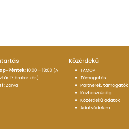
atartás
Közérdekű
ap-Péntek:
10:00 – 18:00 (A
TÁMOP
tár 17 órakor zár.)
Támogatás
t:
Zárva
Partnerek, támogatók
Közhasznúság
Közérdekű adatok
Adatvédelem