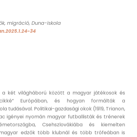
ők, migráció, Duna-iskola
an.2025.1.24-34
 a két világháború között a magyar játékosok és
tcikké” Európában, és hogyan formálták a
la tudásával. Politikai-gazdasági okok (1919, Trianon,
ac igényei nyomán magyar futballisták és trénerek
metországba, Csehszlovákiába és kiemelten
magyar edzők több klubnál és több trófeában is