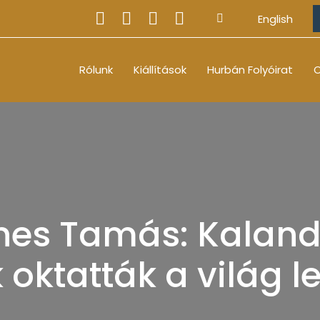
English
Rólunk
Kiállítások
Hurbán Folyóirat
O
énes Tamás: Kalan
oktatták a világ l